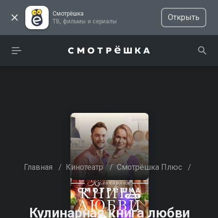
Смотрёшка
Открыть
ТВ, фильмы и сериалы
Главная
/
Кинотеатр
/
Смотрёшка Плюс
/
Кулинарная книга любви