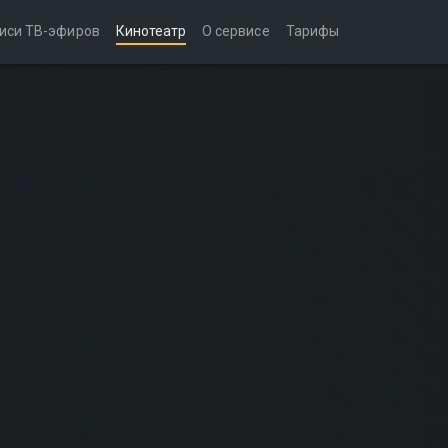
иси ТВ-эфиров
Кинотеатр
О сервисе
Тарифы