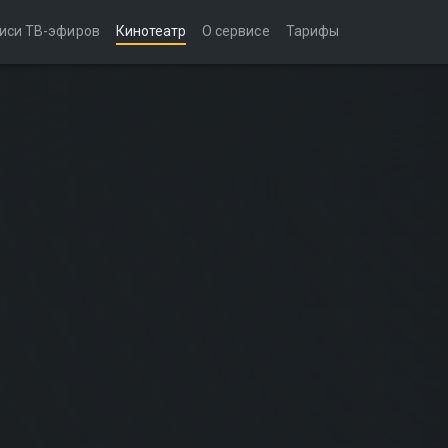
иси ТВ-эфиров
Кинотеатр
О сервисе
Тарифы