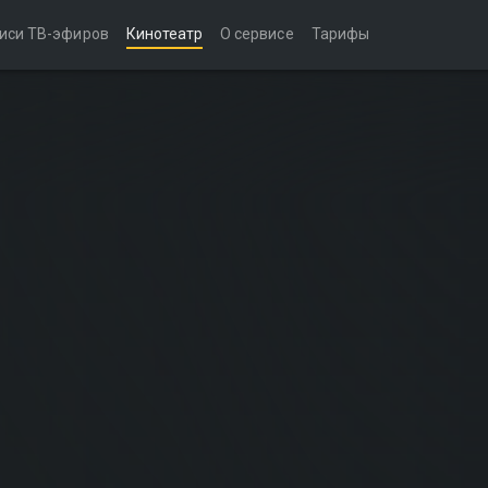
иси ТВ-эфиров
Кинотеатр
О сервисе
Тарифы