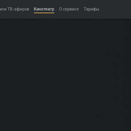
иси ТВ-эфиров
Кинотеатр
О сервисе
Тарифы