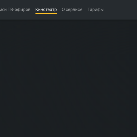
иси ТВ-эфиров
Кинотеатр
О сервисе
Тарифы