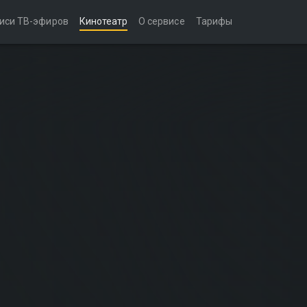
иси ТВ-эфиров
Кинотеатр
О сервисе
Тарифы