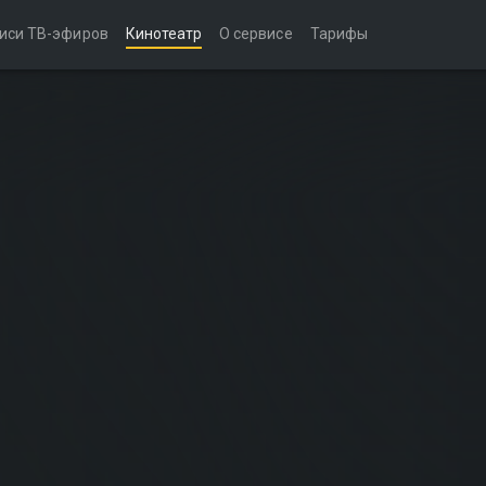
иси ТВ-эфиров
Кинотеатр
О сервисе
Тарифы