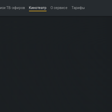
иси ТВ-эфиров
Кинотеатр
О сервисе
Тарифы