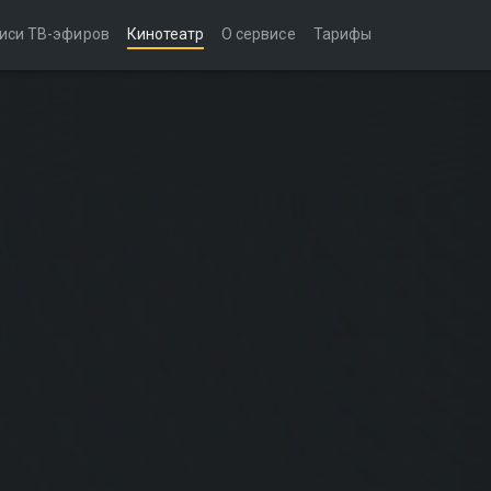
иси ТВ-эфиров
Кинотеатр
О сервисе
Тарифы