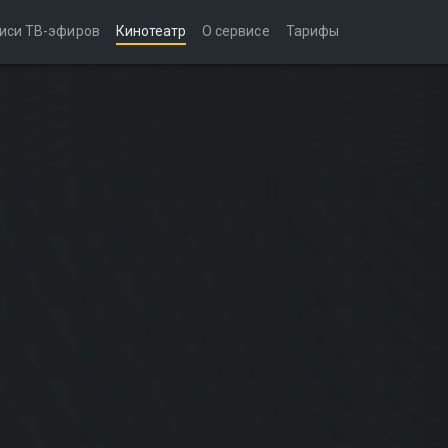
иси ТВ-эфиров
Кинотеатр
О сервисе
Тарифы