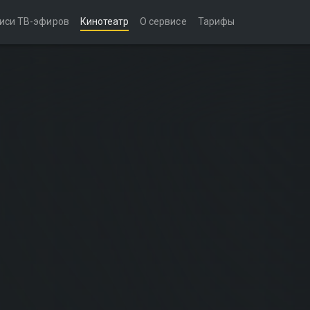
иси ТВ-эфиров
Кинотеатр
О сервисе
Тарифы