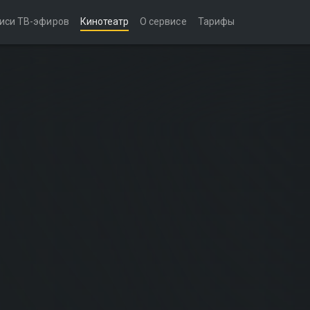
иси ТВ-эфиров
Кинотеатр
О сервисе
Тарифы