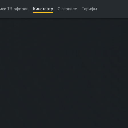
иси ТВ-эфиров
Кинотеатр
О сервисе
Тарифы