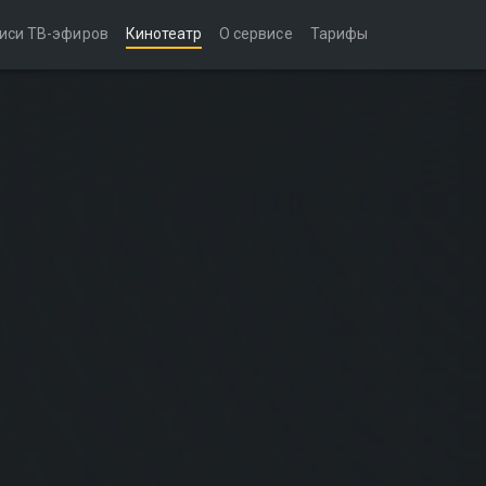
иси ТВ-эфиров
Кинотеатр
О сервисе
Тарифы