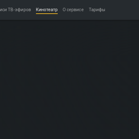
иси ТВ-эфиров
Кинотеатр
О сервисе
Тарифы