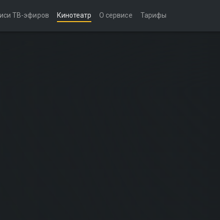
иси ТВ-эфиров
Кинотеатр
О сервисе
Тарифы