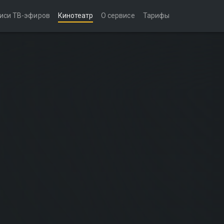
иси ТВ-эфиров
Кинотеатр
О сервисе
Тарифы