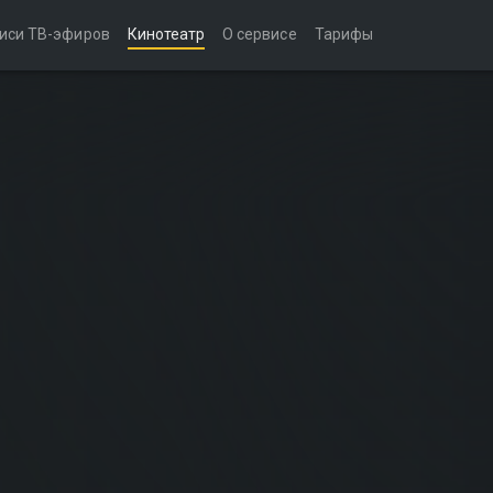
иси ТВ-эфиров
Кинотеатр
О сервисе
Тарифы