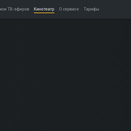
иси ТВ-эфиров
Кинотеатр
О сервисе
Тарифы