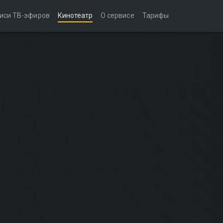
иси ТВ-эфиров
Кинотеатр
О сервисе
Тарифы