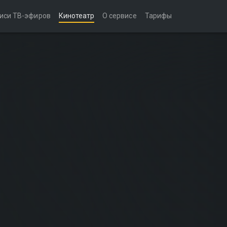
иси ТВ-эфиров
Кинотеатр
О сервисе
Тарифы