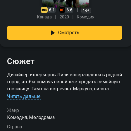
6.1
6.6
16+
Канада
2020
Комедия
Смотреть
Сюжет
Дизайнер интерьеров Лили возвращается в родной
город, чтобы помочь своей тете продать семейную
гостиницу. Там она встречает Маркуса, пилота
гидросамолета, который еще и владеет приютом
Читать дальше
для бездомных собак. Именно с ним Лили
понимает, что дом там, где сердце.
Жанр
Комедия, Мелодрама
Страна