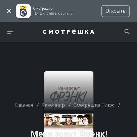
Смотрёшка
Открыть
ТВ, фильмы и сериалы
Главная
/
Кинотеатр
/
Смотрёшка Плюс
/
Меня зовут Фрэнк!