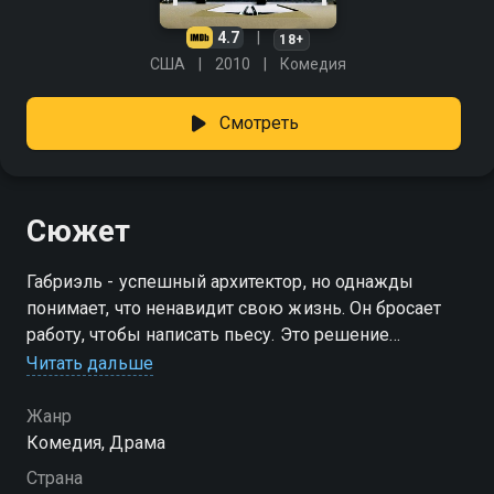
4.7
18+
США
2010
Комедия
Смотреть
Сюжет
Габриэль - успешный архитектор, но однажды
понимает, что ненавидит свою жизнь. Он бросает
работу, чтобы написать пьесу. Это решение
разрушает брак, но делает его счастливым.
Читать дальше
Жанр
Комедия, Драма
Страна