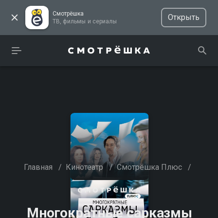
Смотрёшка
Открыть
ТВ, фильмы и сериалы
Главная
/
Кинотеатр
/
Смотрёшка Плюс
/
Многократные сарказмы