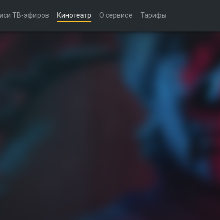
иси ТВ-эфиров
Кинотеатр
О сервисе
Тарифы