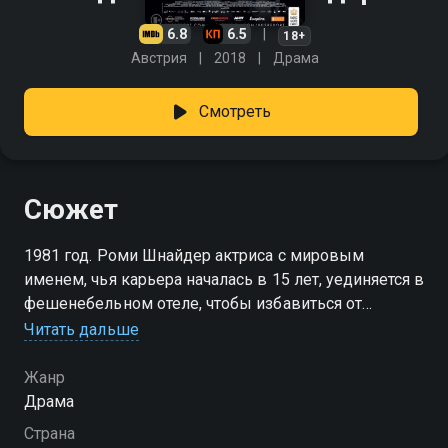
6.8
6.5
18+
Австрия
2018
Драма
Смотреть
Сюжет
1981 год. Роми Шнайдер актриса с мировым
именем, чья карьера началась в 15 лет, уединяется в
фешенебельном отеле, чтобы избавиться от
депрессии. Здесь, поддерживаемая близкой
Читать дальше
подругой, она дает свое последнее в жизни
интервью для журнала Штерн . Откровенный
Жанр
разговор с амбициозным журналистом раскрывает
Драма
неожиданные стороны Роми Шнайдер. Эта
Страна
ослепительная женщина, которую многие уже