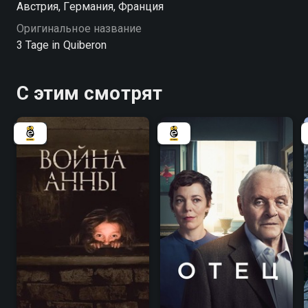
Австрия, Германия, Франция
считали сломленной, оказалась полна страсти и
Оригинальное название
надежд.
3 Tage in Quiberon
С этим смотрят
6.9
6.8
7.9
8.3