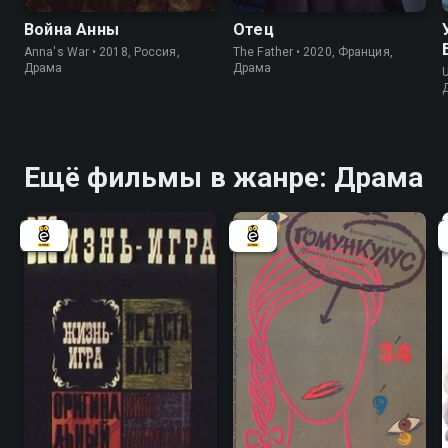
Война Анны
Отец
Anna's War • 2018, Россия,
The Father • 2020, Франция,
Драма
Драма
U
Ещё фильмы в жанре: Драма