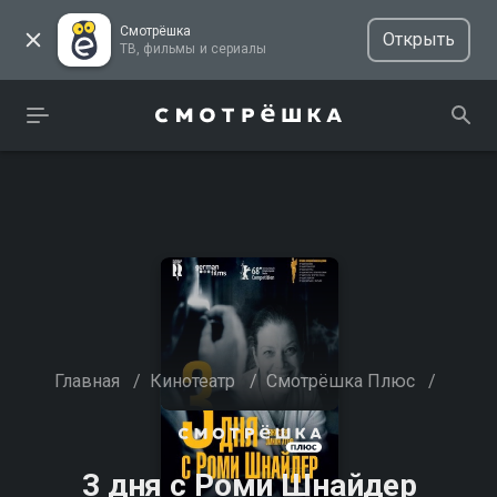
Смотрёшка
Открыть
ТВ, фильмы и сериалы
Главная
/
Кинотеатр
/
Смотрёшка Плюс
/
3 дня с Роми Шнайдер