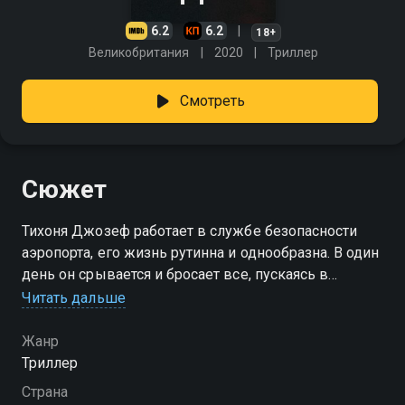
6.2
6.2
18+
Великобритания
2020
Триллер
Смотреть
Сюжет
Тихоня Джозеф работает в службе безопасности
аэропорта, его жизнь рутинна и однообразна. В один
день он срывается и бросает все, пускаясь в
опасные приключения по улицам Лондона, и
Читать дальше
ограбление банка для него не предел
безрассудства. До какой черты он дойдет в своем
Жанр
бунте против правил?
Триллер
Страна