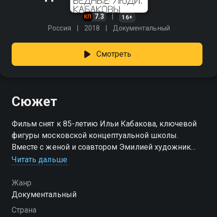
7.3
16+
Россия
2018
Документальный
Смотреть
Сюжет
Фильм снят к 85-летию Ильи Кабакова, ключевой
фигуры московской концептуальной школы.
Вместе с женой и соавтором Эмилией художник
рассуждает о неофициальном искусстве в СССР,
Читать дальше
появлении московского концептуализма, о своей
эмиграции в Европу и США и о том, как он получил
Жанр
всемирное признание.
Документальный
Страна