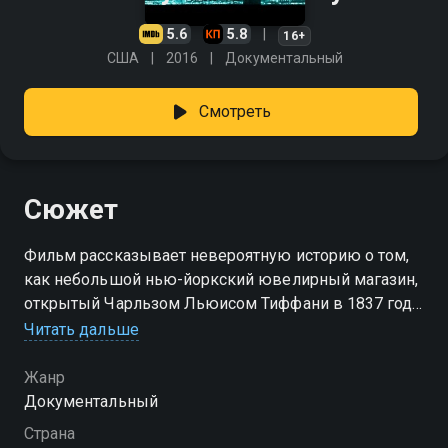
5.6
5.8
16+
США
2016
Документальный
Смотреть
Сюжет
Фильм рассказывает невероятную историю о том,
как небольшой нью-йоркский ювелирный магазин,
открытый Чарльзом Льюисом Тиффани в 1837 году,
стал частью американской культуры и уникальным
Читать дальше
глобальным феноменом.
Жанр
Документальный
Страна