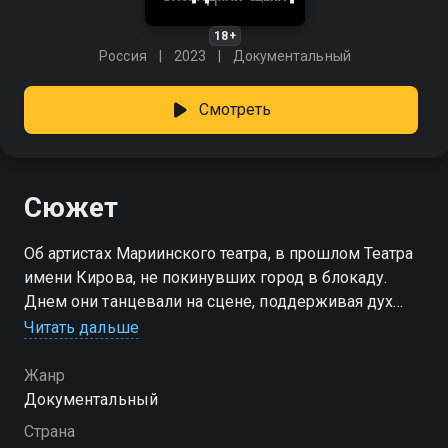
18+
Россия
2023
Документальный
Смотреть
Сюжет
Об артистах Мариинского театра, в прошлом Театра
имени Кирова, не покинувших город в блокаду.
Днем они танцевали на сцене, поддерживая дух
горожан, а ночами вместе со всеми выходили на
Читать дальше
крыши домов и тушили зажигательные бомбы.
Жанр
Документальный
Страна