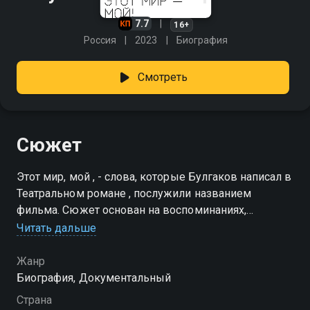
7.7
16+
Россия
2023
Биография
Смотреть
Сюжет
Этот мир, мой , - слова, которые Булгаков написал в
Театральном романе , послужили названием
фильма. Сюжет основан на воспоминаниях,
мемуарах, письмах самого Булгакова и его
Читать дальше
окружения, которые показаны через призму театра.
В ленте снялись драматург, писатель, историк
Жанр
Эдвард Радзинский, ведущий актер Театра Романа
Биография, Документальный
Виктюка и режиссер Дмитрий Бозин, актер,
Страна
режиссер, телеведущий, педагог Павел Любимцев.