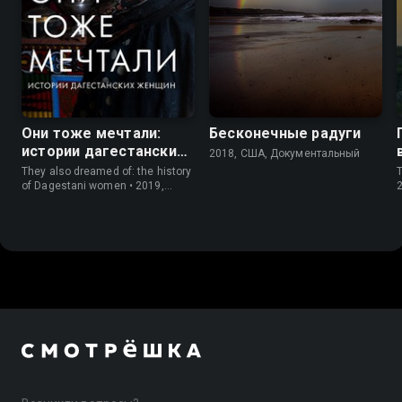
8.1
Они тоже мечтали:
Бесконечные радуги
истории дагестанских
2018, США, Документальный
женщин
They also dreamed of: the history
T
of Dagestani women • 2019,
Россия, Документальный