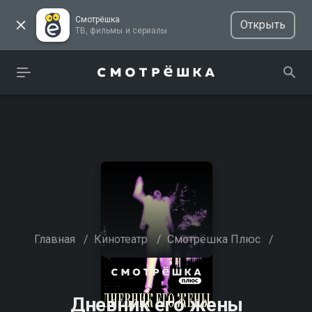
Смотрёшка
Открыть
ТВ, фильмы и сериалы
Главная
/
Кинотеатр
/
Смотрёшка Плюс
/
Дневник его жены