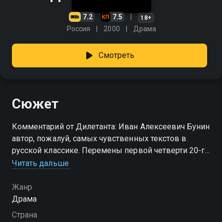
7.2
7.5
18+
Россия
2000
Драма
Смотреть
Сюжет
Комментарий от Дилетанта: Иван Алексеевич Бунин
автор, пожалуй, самых чувственных текстов в
русской классике. Перемены первой четверти 20-го
века трудно давались ему, человеку тонкому и
Читать дальше
чуткому. Сплетение переживаний, личных и
творческих, показаны в элегантной драме Алексея
Жанр
Учителя. Фильм рекомендуется к просмотру
Драма
поклонникам Бунина, русской классики, а также
Страна
любителям отличного мелодраматического кино.