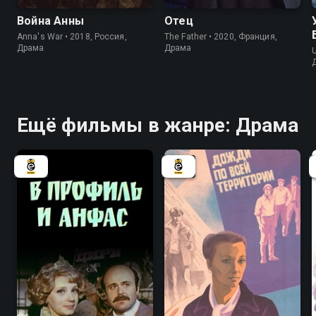
Война Анны
Отец
Anna's War • 2018, Россия,
The Father • 2020, Франция,
Драма
Драма
U
Ещё фильмы в жанре: Драма