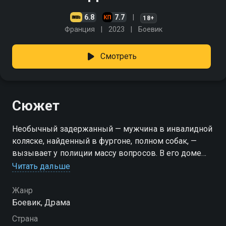
6.8
7.7
18+
Франция
2023
Боевик
Смотреть
Сюжет
Необычный задержанный — мужчина в инвалидной
коляске, найденный в фургоне, полном собак, —
вызывает у полиции массу вопросов. В его доме
обнаружены тела, а мотивы поступков окутаны
Читать дальше
тайной. Разобраться с этим делом поручают
криминальному психиатру. Во время допроса
Жанр
мужчина без сопротивления делится
Боевик, Драма
воспоминаниями: в детстве отец запирал его в
Страна
клетке вместе с агрессивными псами. Но страх