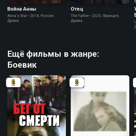
Война Анны
Отец
Anna's War • 2018, Россия,
The Father • 2020, Франция,
Драма
Драма
U
Ещё фильмы в жанре:
Боевик