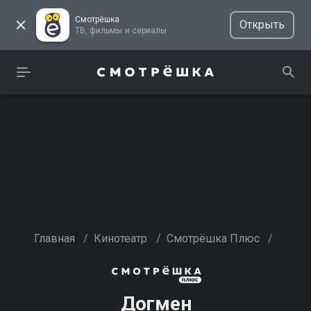
Смотрёшка
Открыть
ТВ, фильмы и сериалы
Главная
/
Кинотеатр
/
Смотрёшка Плюс
/
Догмен