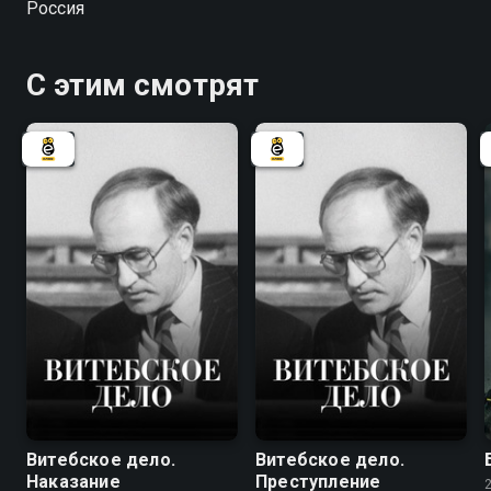
Россия
отправляется в дальнейший путь. Эта история
дополняется параллельными сценами из жизни
уличных кошек и рыжего котенка.
С этим смотрят
7.8
7.8
Витебское дело.
Витебское дело.
Наказание
Преступление