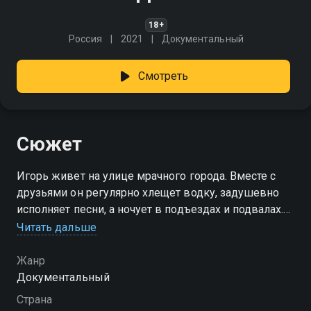
18+
Россия
2021
Документальный
Смотреть
Сюжет
Игорь живет на улице мрачного города. Вместе с
друзьями он регулярно хлещет водку, задушевно
исполняет песни, а ночует в подъездах и подвалах.
Жизнь, в общем, непростая, но давно для него
Читать дальше
привычная. Однажды ему удается связаться с
родственниками, от которых приходит печальная
Жанр
весть - умер папа. Собравшись с силами, Игорь
Документальный
отправляется домой. Блудный сын не
Страна
задерживается в родительском крове и