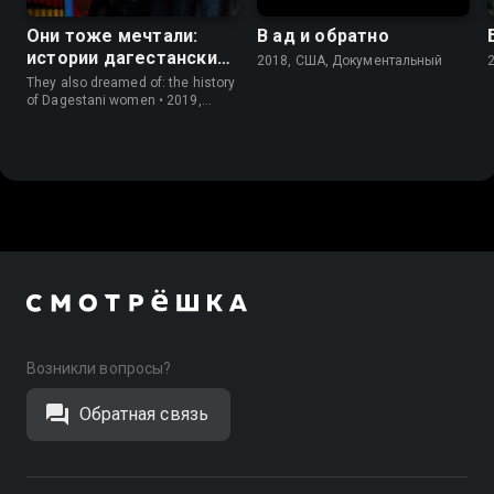
Они тоже мечтали:
В ад и обратно
истории дагестанских
2018, США, Документальный
женщин
They also dreamed of: the history
of Dagestani women • 2019,
Россия, Документальный
Возникли вопросы?
Обратная связь