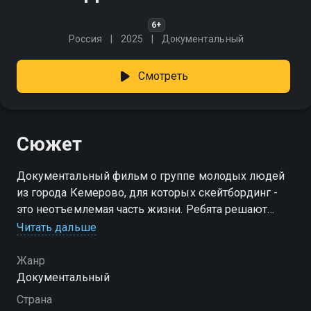
6+
Россия
2025
Документальный
Смотреть
Сюжет
Документальный фильм о группе молодых людей
из города Кемерово, для которых скейтбординг -
это неотъемлемая часть жизни. Ребята решают
создать один из крупнейших в Сибири крытых
Читать дальше
скейт-парков, который стал домом для огромного
количества райдеров и отправной точкой новой эры
Жанр
в развитии скейтбординга в Сибири. Это история
Документальный
кемеровского скейтбординга из первых уст: о том,
Страна
как мечты превратились в реальность, от тех, кто