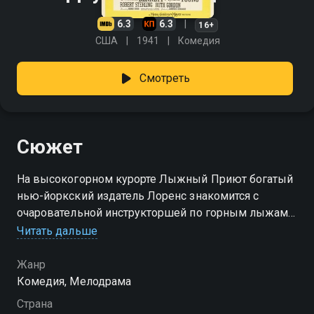
6.3
6.3
16+
США
1941
Комедия
Смотреть
Сюжет
На высокогорном курорте Лыжный Приют богатый
нью-йоркский издатель Лоренс знакомится с
очаровательной инструкторшей по горным лыжам
Карен. Их роман столь стремителен, что через 24
Читать дальше
часа они женятся. Курортные дни пролетели
незаметно, и дела позвали молодого мужа обратно
Жанр
в город. Оставив жену, он покинул заснеженные
Комедия, Мелодрама
склоны, пообещав скоро вернуться. Прошли
Страна
недели, но Лоренс не вернулся. Заподозрив