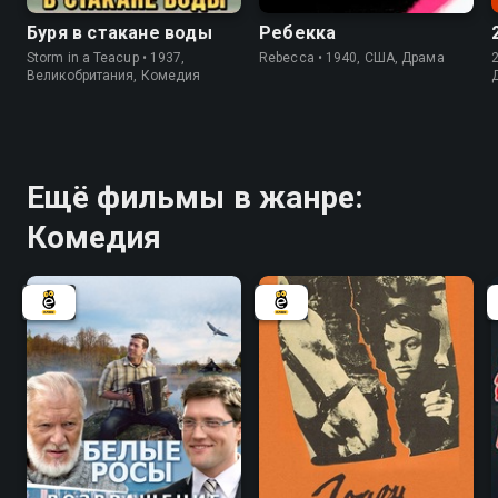
Буря в стакане воды
Ребекка
Storm in a Teacup • 1937,
Rebecca • 1940, США, Драма
Великобритания, Комедия
Ещё фильмы в жанре:
Комедия