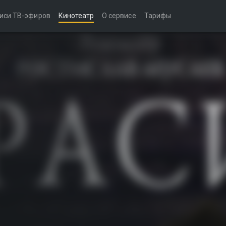
иси ТВ-эфиров
Кинотеатр
О сервисе
Тарифы