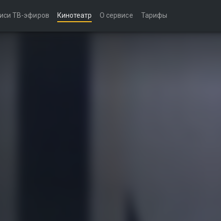
иси ТВ-эфиров
Кинотеатр
О сервисе
Тарифы