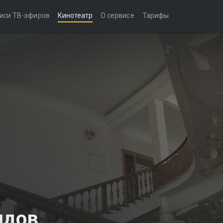
иси ТВ-эфиров
Кинотеатр
О сервисе
Тарифы
идов