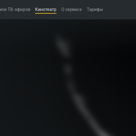
иси ТВ-эфиров
Кинотеатр
О сервисе
Тарифы