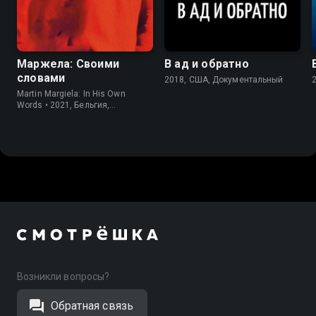
7.7
7.4
7.7
Маржела: Своими
В ад и обратно
словами
2018, США, Документальный
Martin Margiela: In His Own
Words • 2021, Бельгия,
Документальный
Возникли вопросы?
Обратная связь