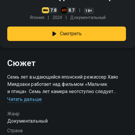
7.8
8.7
18+
Япония
2024
Документальный
Смотреть
Сюжет
Семь лет выдающийся японский режиссер Хаяо
Миядзаки работает над фильмом «Мальчик
и птица». Семь лет камера неотступно следует
за гением, пытаясь разгадать тайны его замысла.
Читать дальше
На этом пути Миядзаки сопровождает его продюсер
и друг Тосио Судзуки.
Жанр
Документальный
Страна