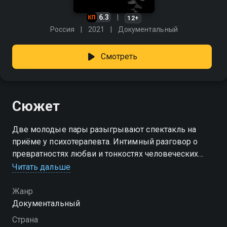
6.3
12+
Россия
2021
Документальный
Смотреть
Сюжет
Две молодые пары разыгрывают спектакль на
приёме у психотерапевта. Интимный разговор о
превратностях любви и тонкостях человеческих
взаимоотношений от дебютанта Николая Гостюхина
Читать дальше
по мотивам пьесы Ивана Вырыпаева.
Жанр
Документальный
Страна