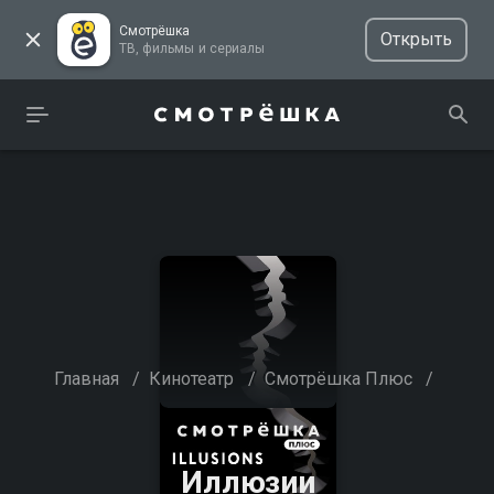
Смотрёшка
Открыть
ТВ, фильмы и сериалы
Главная
/
Кинотеатр
/
Смотрёшка Плюс
/
Иллюзии