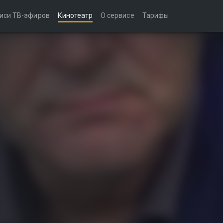
иси ТВ-эфиров
Кинотеатр
О сервисе
Тарифы