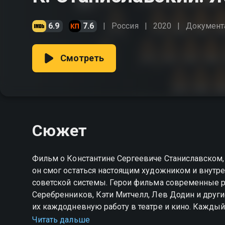
6.9
7.6
Россия
2020
Документ
Смотреть
Сюжет
Фильм о Константине Сергеевиче Станиславском, г
он смог остаться настоящим художником и внутр
советской системы. Герои фильма современные режиссеры театра и кино, среди которых Кирилл
Серебренников, Кэти Митчелл, Лев Додин и други
их каждодневную работу в театре и кино. Каждый 
частицу его духа. В поиске ответа на вопрос, нуж
Читать дальше