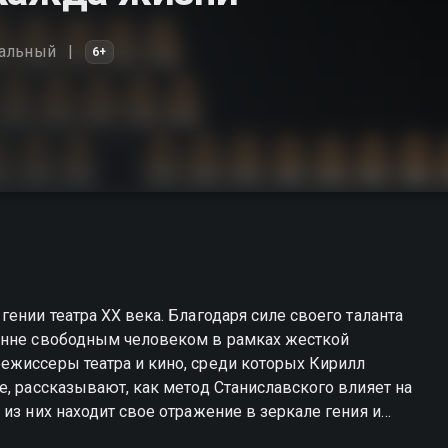
альный
6+
ении театра ХХ века. Благодаря силе своего таланта
енне свободным человеком в рамках жесткой
е, рассказывают, как метод Станиславского влияет на
из них находит свое отражение в зеркале гения и
ен ли современному театру Станиславский, герои