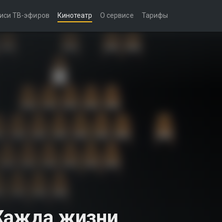
иси ТВ-эфиров
Кинотеатр
О сервисе
Тарифы
 Жажда жизни