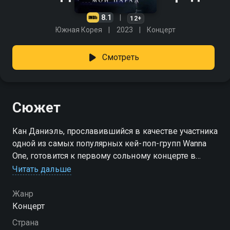
8.1
12+
Южная Корея
2023
Концерт
Смотреть
Сюжет
Кан Даниэль, прославившийся в качестве участника
одной из самых популярных кей-поп-групп Wanna
One, готовится к первому сольному концерте в
Сеуле и мировому турне много репетирует,
Читать дальше
общается с самыми близкими ему людьми, делится
мыслями и мечтами.
Жанр
Концерт
Страна