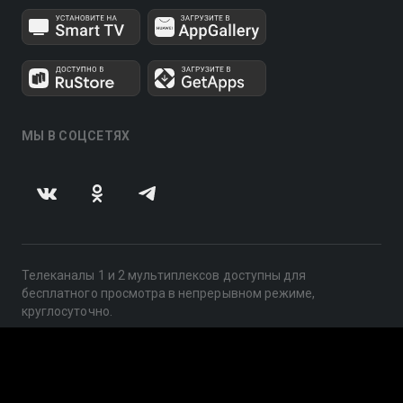
МЫ В СОЦСЕТЯХ
Телеканалы 1 и 2 мультиплексов доступны для
бесплатного просмотра в непрерывном режиме,
круглосуточно.
© 2014 — 2026, ООО «ЛайфСтрим», 109240, г. Москва,
ул. Николоямская, д. 13, стр. 2, этаж 2, ИНН 7710918800
Поддержка: help@smotreshka.tv