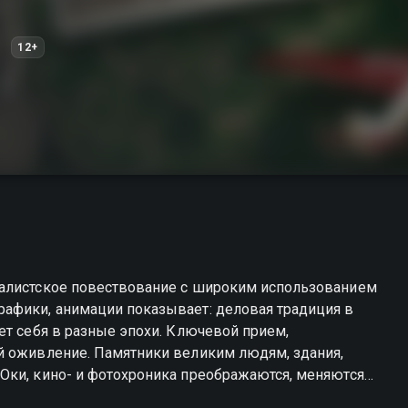
12+
налистское повествование с широким использованием
афики, анимации показывает: деловая традиция в
ет себя в разные эпохи. Ключевой прием,
ия,
Оки, кино- и фотохроника преображаются, меняются
ерение, чтобы так или иначе взаимодействовать с