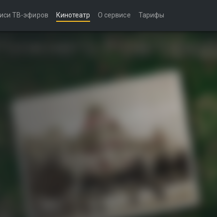
иси ТВ-эфиров
Кинотеатр
О сервисе
Тарифы