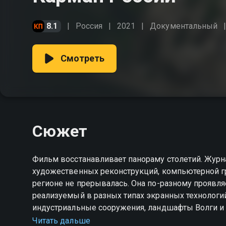
8.1
Россия
2021
Документальный
Смотреть
Сюжет
Фильм восстанавливает панораму столетий. Жур
художественных реконструкций, компьютерной гр
регионе не прерывалась. Она по-разному проявля
реализуемый в разных типах экранных технологий оживление. Памятники великим людям, здан
индустриальные сооружения, ландшафты Волги и 
во времени и пространстве, обретают другое изм
Читать дальше