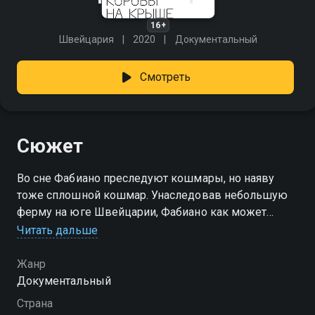
16+
Швейцария
2020
Документальный
Смотреть
Сюжет
Во сне Фабиано преследуют кошмары, но наяву
тоже сплошной кошмар. Унаследовав небольшую
ферму на юге Швейцарии, Фабиано как может
старается производить особый альпийский сыр,
Читать дальше
который впервые приготовили его родители ещё в
80-х. Но все не так... Фабиано погряз в долгах, его
Жанр
альпийская хижина обветшала, а сырный бизнес не
Документальный
приносит прибыли. Он не может перестать
Страна
чувствовать свою вину за несчастье, которое