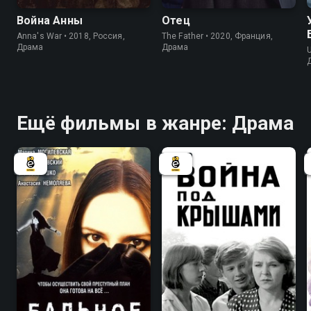
Война Анны
Отец
Anna's War • 2018, Россия,
The Father • 2020, Франция,
Драма
Драма
U
Ещё фильмы в жанре: Драма