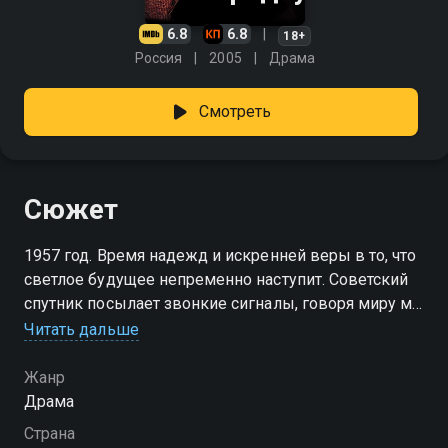
6.8
6.8
18+
Россия
2005
Драма
Смотреть
Сюжет
1957 год. Время надежд и искренней веры в то, что
светлое будущее непременно наступит. Советский
спутник посылает звонкие сигналы, говоря миру мы
здесь, мы шагнем еще дальше и выше. На Земле, в
Читать дальше
северном портовом городе, за движением спутника
восхищенно следят сияющие глаза Конька и Лары
Жанр
простодушного ресторанного повара и его
Драма
подружки-официантки. Течение их нехитрого
Страна
романа нарушает появление таинственного