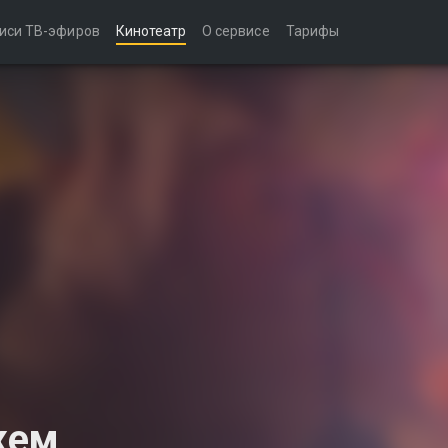
иси ТВ-эфиров
Кинотеатр
О сервисе
Тарифы
жем