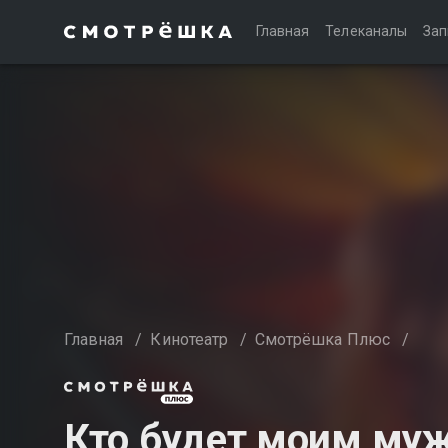
Главная
Телеканалы
Зап
Главная
/
Кинотеатр
/
Смотрёшка Плюс
/
Кто будет моим му